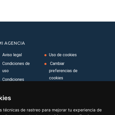
MI AGENCIA
Aviso legal
Uso de cookies
Condiciones de
Cambiar
uso
preferencias de
cookies
Condiciones
Generales
Area privada
Ley de Viajes
Contacto
kies
Combinados
 técnicas de rastreo para mejorar tu experiencia de
Política de