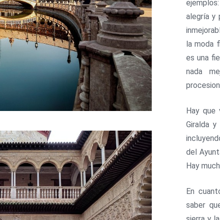
ejemplos:
alegría y
inmejorab
la moda f
es una fi
nada mej
procesion
Hay que v
Giralda 
incluyend
del Ayunt
Hay muc
En cuanto
saber que
sierra y l