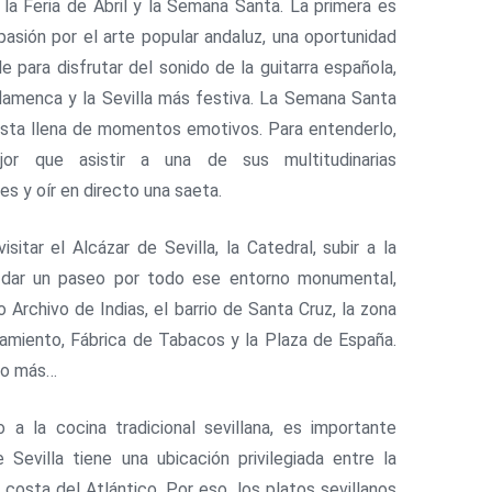
 la Feria de Abril y la Semana Santa. La primera es
 pasión por el arte popular andaluz, una oportunidad
le para disfrutar del sonido de la guitarra española,
lamenca y la Sevilla más festiva. La Semana Santa
esta llena de momentos emotivos. Para entenderlo,
or que asistir a una de sus multitudinarias
es y oír en directo una saeta.
isitar el Alcázar de Sevilla, la Catedral, subir a la
y dar un paseo por todo ese entorno monumental,
o Archivo de Indias, el barrio de Santa Cruz, la zona
amiento, Fábrica de Tabacos y la Plaza de España.
ho más…
 a la cocina tradicional sevillana, es importante
 Sevilla tiene una ubicación privilegiada entre la
a costa del Atlántico. Por eso, los platos sevillanos