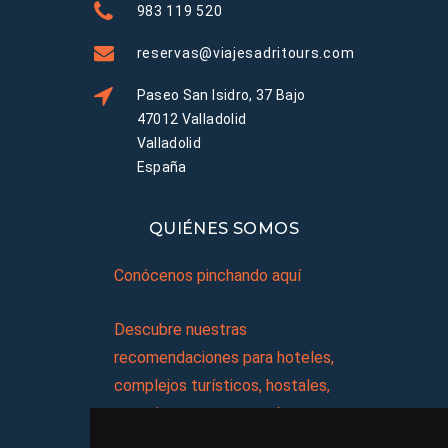
983 119 520
reservas@viajesadritours.com
Paseo San Isidro, 37 Bajo
47012 Valladolid
Valladolid
España
QUIÉNES SOMOS
Conócenos pinchando aquí
Descubre nuestras
recomendaciones para hoteles,
complejos turísticos, hostales,
vacaciones, paquetes de
viajes, y mucho más!