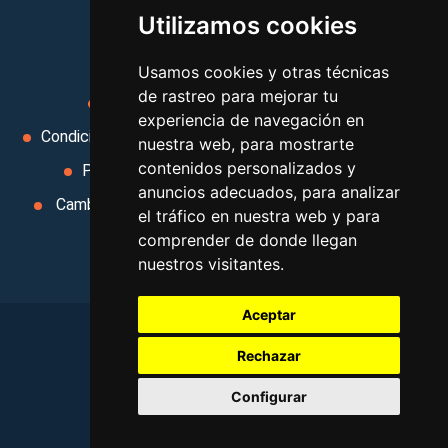
Utilizamos cookies
MI AGENCIA
Usamos cookies y otras técnicas
de rastreo para mejorar tu
Aviso legal
Condiciones de uso
experiencia de navegación en
Condiciones Generales
Ley de Viajes Combinados
nuestra web, para mostrarte
contenidos personalizados y
Política de privacidad
Uso de cookies
anuncios adecuados, para analizar
Cambiar preferencias de cookies
Area privada
el tráfico en nuestra web y para
Contacto
comprender de donde llegan
nuestros visitantes.
Aceptar
Rechazar
©
2026
. Todos los derechos reservados
.
Configurar
Aviso legal